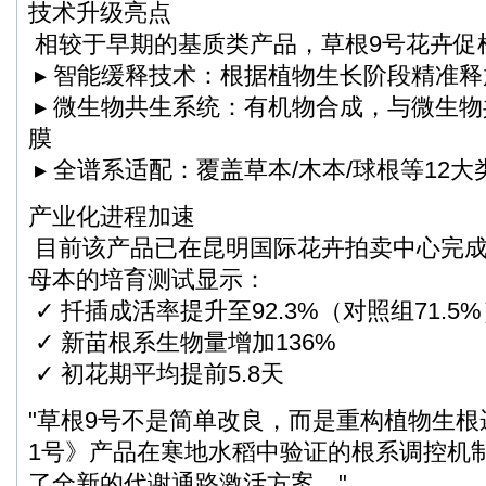
技术升级亮点
相较于早期的基质类产品，草根9号花卉促
▸ 智能缓释技术：根据植物生长阶段精准
▸ 微生物共生系统：有机物合成，与微生
膜
▸ 全谱系适配：覆盖草本/木本/球根等12大
产业化进程加速
目前该产品已在昆明国际花卉拍卖中心完
母本的培育测试显示：
✓ 扦插成活率提升至92.3%（对照组71.5
✓ 新苗根系生物量增加136%
✓ 初花期平均提前5.8天
"草根9号不是简单改良，而是重构植物生
1号》产品在寒地水稻中验证的根系调控机
了全新的代谢通路激活方案。"