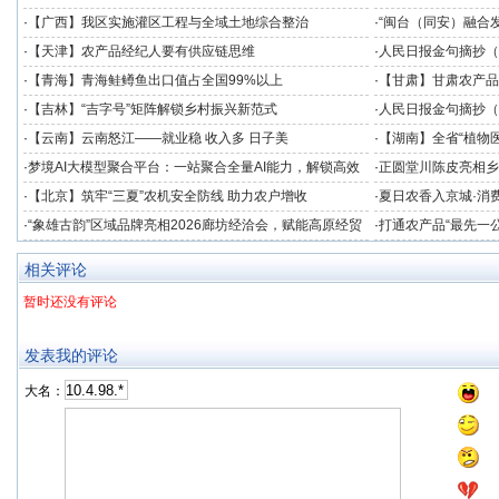
度
·
【广西】我区实施灌区工程与全域土地综合整治
·
“闽台（同安）融合
发展提供数据支撑
·
【天津】农产品经纪人要有供应链思维
·
人民日报金句摘抄（
·
【青海】青海鲑鳟鱼出口值占全国99%以上
·
【甘肃】甘肃农产品
·
【吉林】“吉字号”矩阵解锁乡村振兴新范式
·
人民日报金句摘抄（
·
【云南】云南怒江——就业稳 收入多 日子美
·
【湖南】全省“植物医
竞技
·
梦境AI大模型聚合平台：一站聚合全量AI能力，解锁高效
·
正圆堂川陈皮亮相乡
创作新境界
注获群众点赞
·
【北京】筑牢“三夏”农机安全防线 助力农户增收
·
夏日农香入京城·消费
助农专场品鉴会在北
·
“象雄古韵”区域品牌亮相2026廊坊经洽会，赋能高原经贸
·
打通农产品“最先一
协同发展
业冷链中心落成
相关评论
暂时还没有评论
发表我的评论
大名：