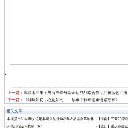
0
上一篇：
国联水产集团与海洋壹号基金达成战略合作，共筑蓝色经济
下一篇：
《鲜味如初，心意如约——顺丰中秋寄递全链路守护》
相关文章
·
非遗搭台助农增收|这场非遗公益行动及助农品鉴会落地北
·
【海南】三亚29家
京
·
人民日报金句摘抄（67）
·
【重庆】重庆市建立