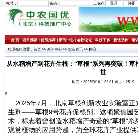
帐号：
密码：
保存
首 页
|
项目推荐
|
优秀推荐
|
新闻中心
|
会议论坛
|
科技下乡
|
新优品种
|
培
您现在的位置：
首页
>>
新闻中心
>>
农业资讯
>> 内容
从水稻增产到花卉生根："草根"系列再突破！草
世
时间：2025/8/16 1:22:01 点击：2519
0
2025年7月，北京草根创新农业实验室
生剂——草根9号花卉促根剂。这项聚焦园
术，标志着曾创造水稻增产奇迹的"草根"系
观赏植物的应用跨越，为全球花卉产业提供