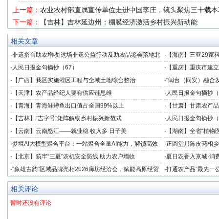
上一篇：
农业农村部直属宣传单位走进中国李庄，镜头聚焦三十载本
下一篇：
【吉林】吉林延边州：棚膜经济激活乡村振兴新动能
相关文章
·
非遗搭台助农增收|这场非遗公益行动及助农品鉴会落地北
·
【海南】三亚29家
京
·
人民日报金句摘抄（67）
·
【重庆】重庆市建立
度
·
【广西】我区实施灌区工程与全域土地综合整治
·
“闽台（同安）融合
发展提供数据支撑
·
【天津】农产品经纪人要有供应链思维
·
人民日报金句摘抄（
·
【青海】青海鲑鳟鱼出口值占全国99%以上
·
【甘肃】甘肃农产品
·
【吉林】“吉字号”矩阵解锁乡村振兴新范式
·
人民日报金句摘抄（
·
【云南】云南怒江——就业稳 收入多 日子美
·
【湖南】全省“植物医
竞技
·
梦境AI大模型聚合平台：一站聚合全量AI能力，解锁高效
·
正圆堂川陈皮亮相乡
创作新境界
注获群众点赞
·
【北京】筑牢“三夏”农机安全防线 助力农户增收
·
夏日农香入京城·消费
助农专场品鉴会在北
·
“象雄古韵”区域品牌亮相2026廊坊经洽会，赋能高原经贸
·
打通农产品“最先一
协同发展
业冷链中心落成
相关评论
暂时还没有评论