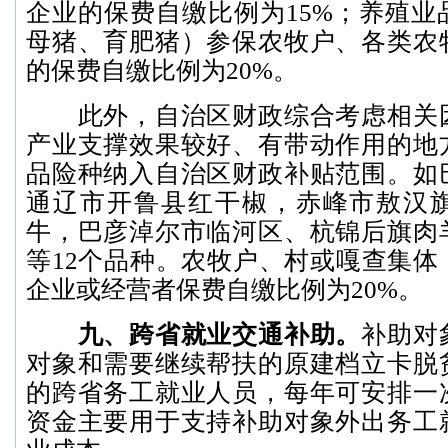
企业的保费自缴比例为15%；养殖业
母猪、育肥猪）参保农牧户、各类农
的保费自缴比例为20%。
此外，自治区财政综合考虑相关因
产业支撑效果较好、有带动作用的地
品险种纳入自治区财政补贴范围。如
通辽市开鲁县红干椒，赤峰市敖汉
牛，巴彦淖尔市临河区、杭锦后旗肉
等12个品种。农牧户、村或嘎查集体
企业或经营者保费自缴比例为20%。
九、跨省就业交通补助。
补助对
对象和需要继续帮扶的原建档立卡脱
的跨省务工就业人员，每年可安排一
资金主要用于支持补助对象外出务工