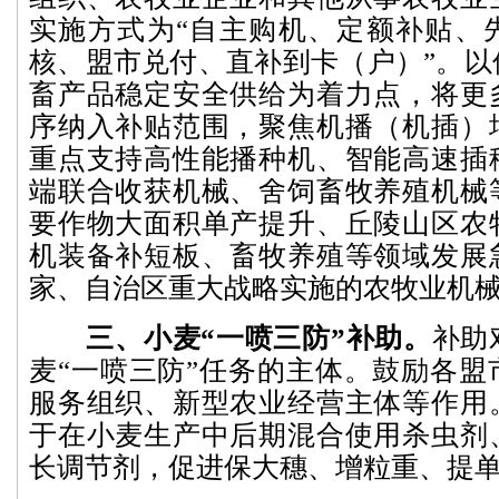
实施方式为“自主购机、定额补贴、
核、盟市兑付、直补到卡（户）”。以
畜产品稳定安全供给为着力点，将更
序纳入补贴范围，聚焦机播（机插）
重点支持高性能播种机、智能高速插
端联合收获机械、舍饲畜牧养殖机械
要作物大面积单产提升、丘陵山区农
机装备补短板、畜牧养殖等领域发展
家、自治区重大战略实施的农牧业机
三、小麦“一喷三防”补助。
补助
麦“一喷三防”任务的主体。鼓励各盟
服务组织、新型农业经营主体等作用
于在小麦生产中后期混合使用杀虫剂
长调节剂，促进保大穗、增粒重、提