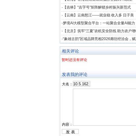
·
【吉林】“吉字号”矩阵解锁乡村振兴新范式
·
【云南】云南怒江——就业稳 收入多 日子美
·
梦境AI大模型聚合平台：一站聚合全量AI能
创作新境界
·
【北京】筑牢“三夏”农机安全防线 助力农户增
·
“象雄古韵”区域品牌亮相2026廊坊经洽会，
协同发展
相关评论
暂时还没有评论
发表我的评论
大名：
内容：