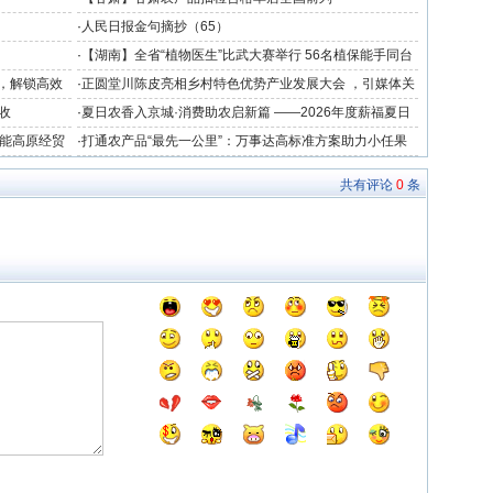
·
人民日报金句摘抄（65）
·
【湖南】全省“植物医生”比武大赛举行 56名植保能手同台
竞技
力，解锁高效
·
正圆堂川陈皮亮相乡村特色优势产业发展大会 ，引媒体关
注获群众点赞
收
·
夏日农香入京城·消费助农启新篇 ——2026年度薪福夏日
助农专场品鉴会在北京成功举办
赋能高原经贸
·
打通农产品“最先一公里”：万事达高标准方案助力小任果
业冷链中心落成
共有评论
0
条