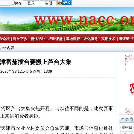
保存
议论坛
|
科技下乡
|
新优品种
|
培训课堂
|
基地建设
|
农化服务
|
实用技术
|
考证证书
讯
>> 内容
津番茄擂台赛搬上芦台大集
026/4/28 12:54:45 点击：1339
宁河区芦台大集火热开赛。与以往不同的是，此次赛事
正来到消费者身边。
本类热
·
榕树钱
天津市农业农村委员会总农艺师、市场与信息化处处