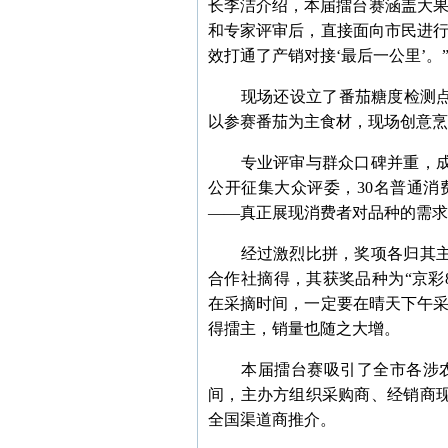
长李洁介绍，本届擂台赛涵盖大果
和专家评审后，直接面向市民进行
效打通了产销对接‘最后一公里’。
现场还设立了番茄糖度检测点，
以参赛番茄为主食材，现场创意烹
专业评审与群众口碑并重，成
公开征集大众评委，30名普通消
——真正展现消费者对品种的需求
经过激烈比拼，奖项各归其主
合作社摘得，其获奖品种为“京彩
在采摘时间，一定要在晴天下午采
得擂主，销量也随之大增。
本届擂台赛吸引了全市各涉农区
间，主办方组织采购商、经销商
全国渠道商推介。