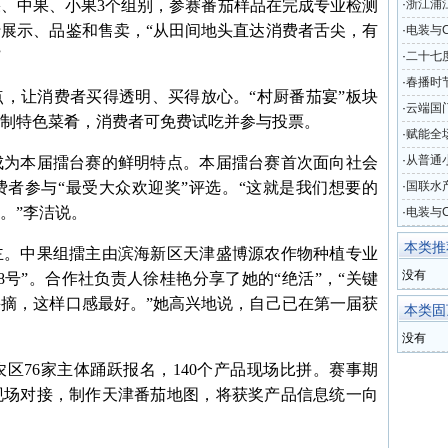
、中果、小果3个组别，参赛番茄样品在完成专业检测
·
浙江浦
展示、品鉴和售卖，“从田间地头直达消费者舌尖，有
元起拍
·
电装与C
”
启农业
·
二十七
未来新
·
春播时
让消费者买得透明、买得放心。“村厨番茄宴”板块
·
云端国
制特色菜肴，消费者可免费试吃并参与投票。
机场黄
·
赋能全
案亮相2
·
从普通
为本届擂台赛的鲜明特点。本届擂台赛首次面向社会
变革
费者参与“最受大众欢迎奖”评选。“这就是我们想要的
·
国联水产
。”李洁说。
添加虾
·
电装与C
助力农
本类推
。中果组擂主由滨海新区天津盛博源农作物种植专业
没有
8号”。合作社负责人徐桂艳分享了她的“绝活”，“关键
摘，这样口感最好。”她高兴地说，自己已在第一届获
本类固
没有
76家主体踊跃报名，140个产品现场比拼。赛事期
现场对接，制作天津番茄地图，将获奖产品信息统一向