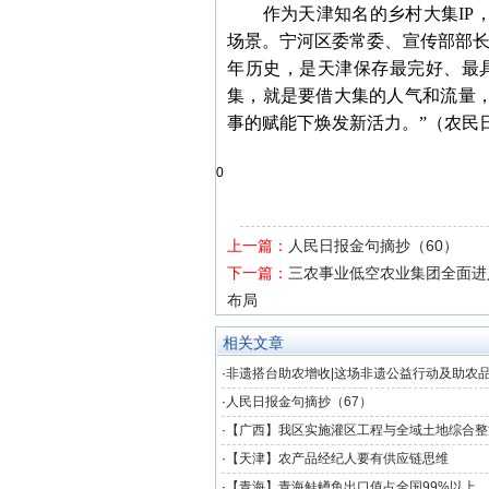
作为天津知名的乡村大集IP，
场景。宁河区委常委、宣传部部长
年历史，是天津保存最完好、最
集，就是要借大集的人气和流量
事的赋能下焕发新活力。”（农民
0
上一篇：
人民日报金句摘抄（60）
下一篇：
三农事业低空农业集团全面进
布局
相关文章
·
非遗搭台助农增收|这场非遗公益行动及助农
京
·
人民日报金句摘抄（67）
·
【广西】我区实施灌区工程与全域土地综合整
·
【天津】农产品经纪人要有供应链思维
·
【青海】青海鲑鳟鱼出口值占全国99%以上