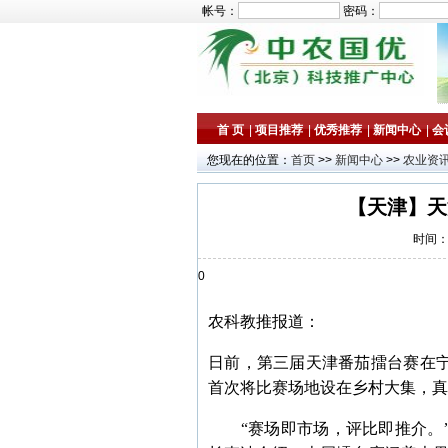
帐号：
密码：
首 页
|
项目推荐
|
优秀推荐
|
新闻中心
|
会
您现在的位置：
首页
>>
新闻中心
>>
农业资
【天津】天
时间：2
0
农科教推报道：
日前，第三届天津番茄擂台赛在
首次将比赛场地设在乡村大集，真
“赛场即市场，评比即推介。”