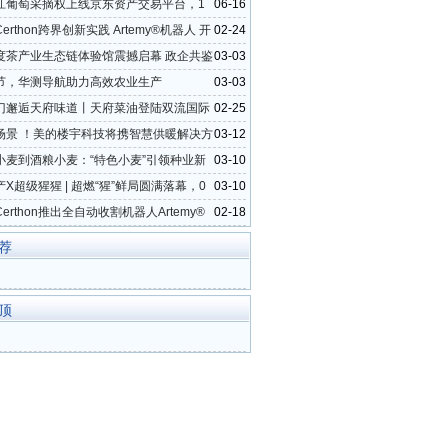
江葡萄采摘权上线京东资产交易平台，1
06-16
打造电商助农新模式
erthon跨界创新实践 Artemy®机器人 开
02-24
工厂化时代
度茶产业生态链体验馆震撼启幕 政企共鉴
03-03
生态
节，华测导航助力高效农业生产
03-03
门邂逅天府味道丨天府菜油登陆双流国际
02-25
金展位
场景 ！美的楼宇科技将携智慧供暖解决方
03-12
025中国热泵展
小麦到酒粮小麦：“特色小麦”引领种业新
03-10
X超级猩猩 | 超燃“猩”鲜局圆满落幕，0
03-10
仁解锁轻食健身新体验
erthon推出全自动收割机器人Artemy®
02-18
业可持续发展
荐
顶