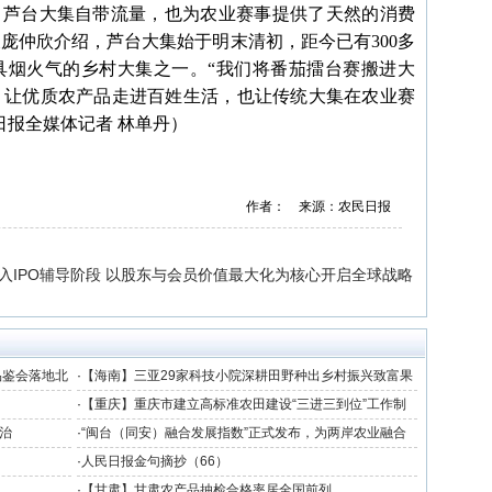
芦台大集自带流量，也为农业赛事提供了天然的消费
庞仲欣介绍，芦台大集始于明末清初，距今已有300多
具烟火气的乡村大集之一。“我们将番茄擂台赛搬进大
，让优质农产品走进百姓生活，也让传统大集在农业赛
日报全媒体记者 林单丹）
作者： 来源：农民日报
入IPO辅导阶段 以股东与会员价值最大化为核心开启全球战略
品鉴会落地北
·
【海南】三亚29家科技小院深耕田野种出乡村振兴致富果
·
【重庆】重庆市建立高标准农田建设“三进三到位”工作制
度
治
·
“闽台（同安）融合发展指数”正式发布，为两岸农业融合
发展提供数据支撑
·
人民日报金句摘抄（66）
·
【甘肃】甘肃农产品抽检合格率居全国前列