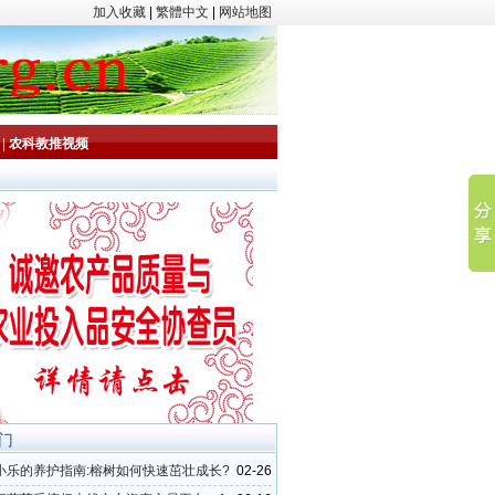
加入收藏
|
繁體中文
|
网站地图
|
农科教推视频
门
小乐的养护指南:榕树如何快速茁壮成长?
02-26