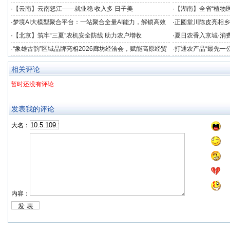
·
【云南】云南怒江——就业稳 收入多 日子美
·
【湖南】全省“植物医
竞技
·
梦境AI大模型聚合平台：一站聚合全量AI能力，解锁高效
·
正圆堂川陈皮亮相乡
创作新境界
注获群众点赞
·
【北京】筑牢“三夏”农机安全防线 助力农户增收
·
夏日农香入京城·消费
助农专场品鉴会在北
·
“象雄古韵”区域品牌亮相2026廊坊经洽会，赋能高原经贸
·
打通农产品“最先一
协同发展
业冷链中心落成
相关评论
暂时还没有评论
发表我的评论
大名：
内容：