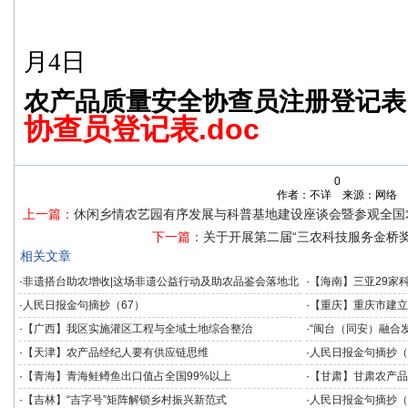
月4日
农产品质量安全协查员注册登记表
协查员登记表.doc
0
作者：不详 来源：网络
上一篇：
休闲乡情农艺园有序发展与科普基地建设座谈会暨参观全国
下一篇：
关于开展第二届“三农科技服务金桥
相关文章
·
非遗搭台助农增收|这场非遗公益行动及助农品鉴会落地北
·
【海南】三亚29家
京
·
人民日报金句摘抄（67）
·
【重庆】重庆市建立
度
·
【广西】我区实施灌区工程与全域土地综合整治
·
“闽台（同安）融合
发展提供数据支撑
·
【天津】农产品经纪人要有供应链思维
·
人民日报金句摘抄（
·
【青海】青海鲑鳟鱼出口值占全国99%以上
·
【甘肃】甘肃农产品
·
【吉林】“吉字号”矩阵解锁乡村振兴新范式
·
人民日报金句摘抄（