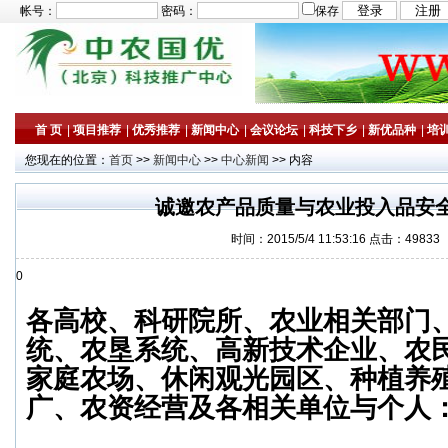
帐号：
密码：
保存
首 页
|
项目推荐
|
优秀推荐
|
新闻中心
|
会议论坛
|
科技下乡
|
新优品种
|
培
您现在的位置：
首页
>>
新闻中心
>>
中心新闻
>> 内容
诚邀农产品质量与农业投入品安
时间：2015/5/4 11:53:16 点击：49833
0
各高校、科研院所、农业相关部门
统、农垦系统、高新技术企业、农
家庭农场、休闲观光园区、种植养
广、农资经营及各相关单位与个人