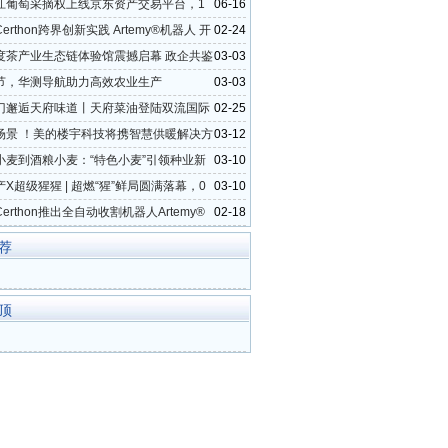
江葡萄采摘权上线京东资产交易平台，1
06-16
打造电商助农新模式
erthon跨界创新实践 Artemy®机器人 开
02-24
工厂化时代
度茶产业生态链体验馆震撼启幕 政企共鉴
03-03
生态
节，华测导航助力高效农业生产
03-03
门邂逅天府味道丨天府菜油登陆双流国际
02-25
金展位
场景 ！美的楼宇科技将携智慧供暖解决方
03-12
025中国热泵展
小麦到酒粮小麦：“特色小麦”引领种业新
03-10
X超级猩猩 | 超燃“猩”鲜局圆满落幕，0
03-10
仁解锁轻食健身新体验
erthon推出全自动收割机器人Artemy®
02-18
业可持续发展
荐
顶