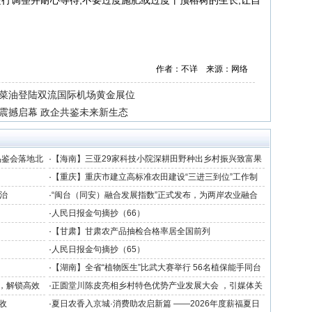
进行调整并耐心等待,不要过度施肥或过度干预榕树的生长,让自
作者：不详 来源：网络
菜油登陆双流国际机场黄金展位
震撼启幕 政企共鉴未来新生态
品鉴会落地北
·
【海南】三亚29家科技小院深耕田野种出乡村振兴致富果
·
【重庆】重庆市建立高标准农田建设“三进三到位”工作制
度
治
·
“闽台（同安）融合发展指数”正式发布，为两岸农业融合
发展提供数据支撑
·
人民日报金句摘抄（66）
·
【甘肃】甘肃农产品抽检合格率居全国前列
·
人民日报金句摘抄（65）
·
【湖南】全省“植物医生”比武大赛举行 56名植保能手同台
竞技
力，解锁高效
·
正圆堂川陈皮亮相乡村特色优势产业发展大会 ，引媒体关
注获群众点赞
收
·
夏日农香入京城·消费助农启新篇 ——2026年度薪福夏日