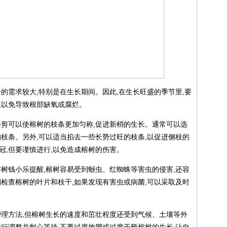
的需求较大,特别是在生长期间。因此,在生长旺盛的季节里,要
,以免导致根部缺氧或腐烂。
修剪可以使榕树的枝条更加匀称,促进新梢的生长。通常可以选
的枝条。另外,可以适当掐去一些长势过旺的枝条,以促进侧枝的
冠,但要谨慎进行,以免造成榕树的伤害。
榕树钱小乐提醒,榕树容易受到蚜虫、红蜘蛛等害虫的侵害,还容
期检查榕树的叶片和枝干,如果发现有害虫或病菌,可以采取及时
护理方法,但榕树生长的速度和茁壮程度还受到气候、土壤等外