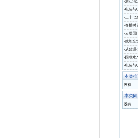
·
浙江浦
元起拍
·
电装与C
启农业
·
二十七
未来新
·
春播时
·
云端国
机场黄
·
赋能全
案亮相2
·
从普通
变革
·
国联水产
添加虾
·
电装与C
助力农
本类推
没有
本类固
没有