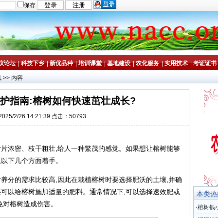
保存
议论坛
|
科技下乡
|
新优品种
|
培训课堂
|
基地建设
|
农化服务
|
实用技术
|
考证证书
讯
>> 内容
护指南:榕树如何快速茁壮成长?
25/2/26 14:21:39 点击：50793
叶片浓密、枝干粗壮,给人一种繁茂的感觉。如果想让榕树能够
从以下几个方面着手。
对养分的需求比较高,因此在栽植榕树时要选择肥沃的土壤,并确
还可以给榕树施加适量的肥料。通常情况下,可以选择速效肥或
本类热
免对榕树造成伤害。
·
榕树钱