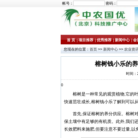
帐号：
密码：
首 页
|
项目推荐
|
优秀推荐
|
新闻中心
|
会
您现在的位置：
首页
>>
新闻中心
>>
农业资
榕树钱小乐的养
时间：20
0
榕树是一种常见的观赏植物,它的
快速茁壮成长,榕树钱小乐了解到可以
首先,保证榕树的养分供应。榕树
保土壤中有足够的有机质。此外,我们
长效肥料来施肥,但要注意不要过量,以