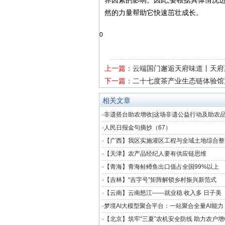
界因素的影响。因此,要根据具体情况
然的力量帮助它快速茁壮成长。
0
上一篇：
云端国门邂逅天府味道丨天府
下一篇：
二十七度茶产业生态链体验馆
相关文章
·
非遗搭台助农增收|这场非遗公益行动及助农
京
·
人民日报金句摘抄（67）
·
【广西】我区实施灌区工程与全域土地综合整
·
【天津】农产品经纪人要有供应链思维
·
【青海】青海鲑鳟鱼出口值占全国99%以上
·
【吉林】“吉字号”矩阵解锁乡村振兴新范式
·
【云南】云南怒江——就业稳 收入多 日子美
·
梦境AI大模型聚合平台：一站聚合全量AI能
创作新境界
·
【北京】筑牢“三夏”农机安全防线 助力农户增