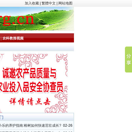
加入收藏
|
繁體中文
|
网站地图
|
农科教推视频
门
小乐的养护指南:榕树如何快速茁壮成长?
02-26