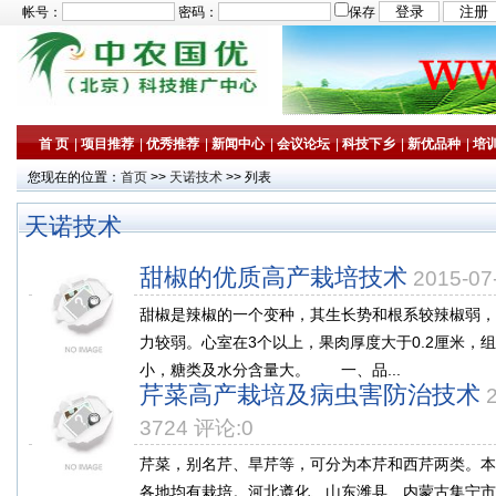
帐号：
密码：
保存
首 页
|
项目推荐
|
优秀推荐
|
新闻中心
|
会议论坛
|
科技下乡
|
新优品种
|
培
您现在的位置：
首页
>>
天诺技术
>> 列表
天诺技术
甜椒的优质高产栽培技术
2015-0
甜椒是辣椒的一个变种，其生长势和根系较辣椒弱，
力较弱。心室在3个以上，果肉厚度大于0.2厘米，
小，糖类及水分含量大。 一、品...
芹菜高产栽培及病虫害防治技术
3724 评论:0
芹菜，别名芹、旱芹等，可分为本芹和西芹两类。本
各地均有栽培。河北遵化、山东潍县、内蒙古集宁市