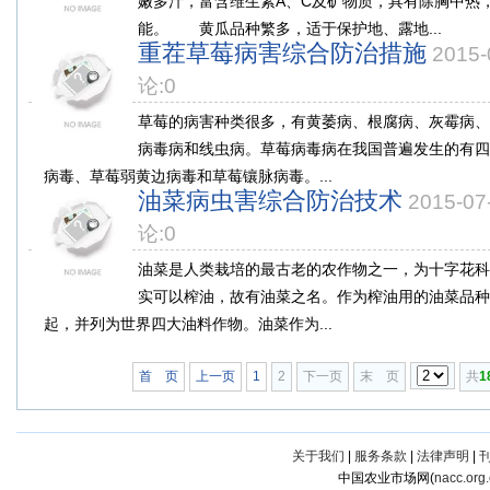
嫩多汁，富含维生素A、C及矿物质，具有除胸中热
能。 黄瓜品种繁多，适于保护地、露地...
重茬草莓病害综合防治措施
2015
论:0
草莓的病害种类很多，有黄萎病、根腐病、灰霉病、
病毒病和线虫病。草莓病毒病在我国普遍发生的有四
病毒、草莓弱黄边病毒和草莓镶脉病毒。...
油菜病虫害综合防治技术
2015-0
论:0
油菜是人类栽培的最古老的农作物之一，为十字花科
实可以榨油，故有油菜之名。作为榨油用的油菜品种
起，并列为世界四大油料作物。油菜作为...
首 页
上一页
1
2
下一页
末 页
共
1
关于我们
|
服务条款
|
法律声明
|
中国农业市场网(
nacc.org